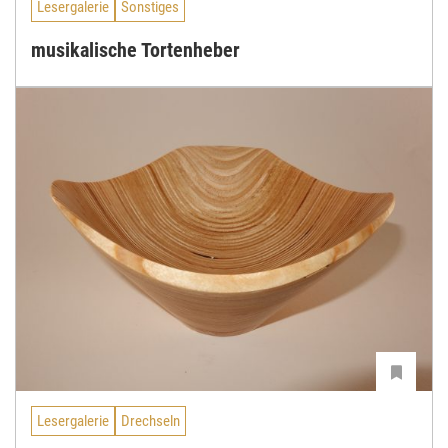
Lesergalerie
Sonstiges
musikalische Tortenheber
Lesergalerie
Drechseln