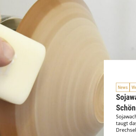
News
We
Sojawa
Schön
Sojawach
taugt da
Drechsel