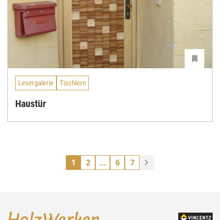
Lesergalerie
Tischlern
Haustür
1
2
…
6
7