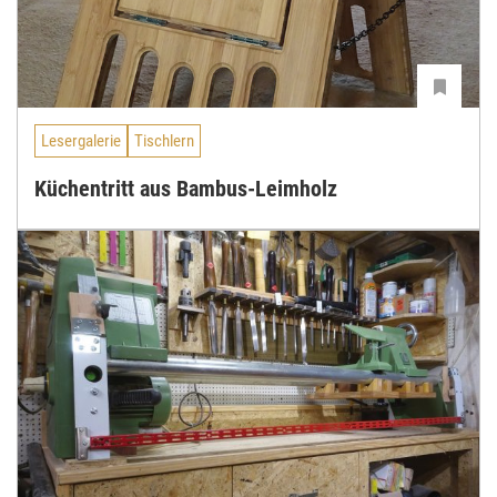
Lesergalerie
Tischlern
Küchentritt aus Bambus-Leimholz