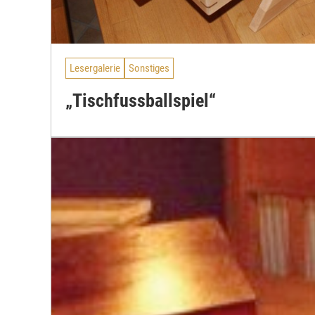
Lesergalerie
Sonstiges
„Tischfussballspiel“