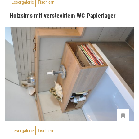
Lesergalerie
Tischlern
Holzsims mit verstecktem WC-Papierlager
Lesergalerie
Tischlern