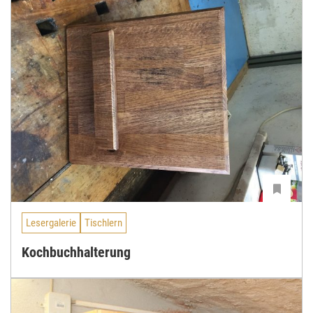
Lesergalerie
Tischlern
Kochbuchhalterung