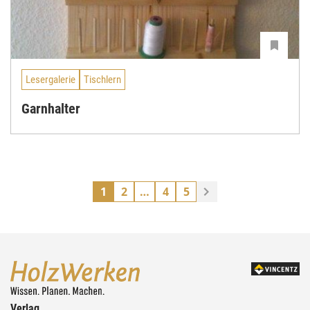
Lesergalerie
Tischlern
Garnhalter
1
2
…
4
5
Verlag