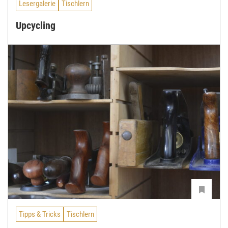
Lesergalerie
Tischlern
Upcycling
Tipps & Tricks
Tischlern