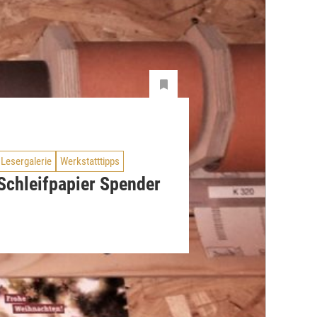
Lesergalerie
Werkstatttipps
Schleifpapier Spender