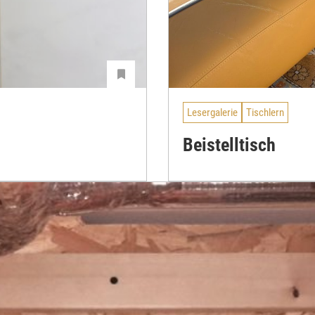
Lesergalerie
Tischlern
Beistelltisch