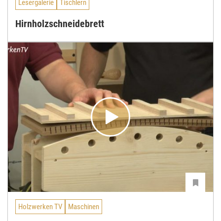
Lesergalerie
Tischlern
Hirnholzschneidebrett
Holzwerken TV
Maschinen