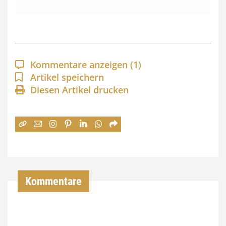
s
s
p
a
Kommentare anzeigen
(1)
n
Artikel speichern
Diesen Artikel drucken
n
e
:
7
4
,
Kommentare
0
0