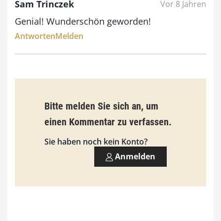
Sam Trinczek
Vor 8 Jahren
€
Genial! Wunderschön geworden!
b
Antworten
Melden
i
s
9
3
Bitte melden Sie sich an, um
,
einen Kommentar zu verfassen.
0
0
Sie haben noch kein Konto?
Anmelden
€