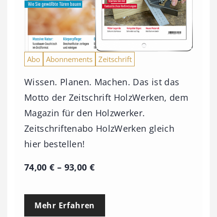
Abo
Abonnements
Zeitschrift
Wissen. Planen. Machen. Das ist das
Motto der Zeitschrift HolzWerken, dem
Magazin für den Holzwerker.
Zeitschriftenabo HolzWerken gleich
hier bestellen!
P
74,00
€
–
93,00
€
r
e
Mehr Erfahren
i