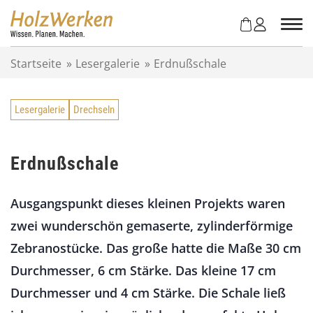
Z
u
m
I
Startseite
»
Lesergalerie
»
Erdnußschale
n
h
a
Lesergalerie
Drechseln
l
t
s
p
Erdnußschale
r
i
Ausgangspunkt dieses kleinen Projekts waren
n
g
zwei wunderschön gemaserte, zylinderförmige
e
Zebranostücke. Das große hatte die Maße 30 cm
n
Durchmesser, 6 cm Stärke. Das kleine 17 cm
Durchmesser und 4 cm Stärke. Die Schale ließ