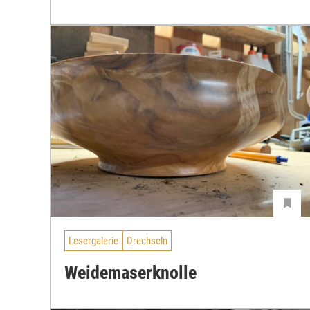
Lesergalerie
Drechseln
Weidemaserknolle