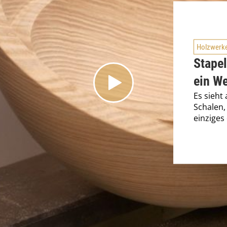
Holzwerk
Stape
ein W
Es sieht
Schalen, 
einziges