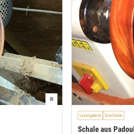
Lesergalerie
Drechseln
Schale aus Padou