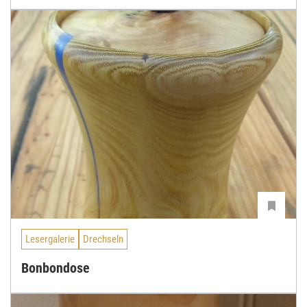
Lesergalerie
Drechseln
Bonbondose