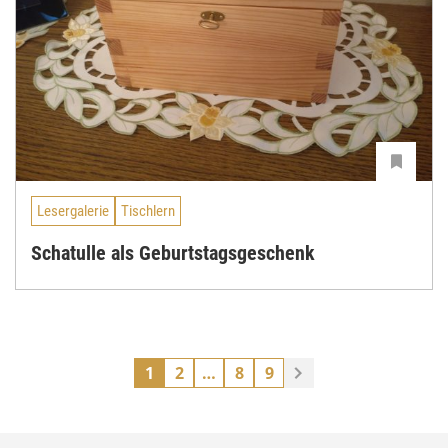
Lesergalerie
Tischlern
Schatulle als Geburtstagsgeschenk
1
2
…
8
9