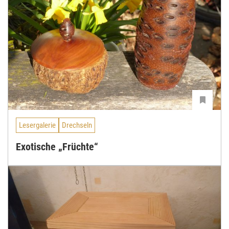
Lesergalerie
Drechseln
Exotische „Früchte“