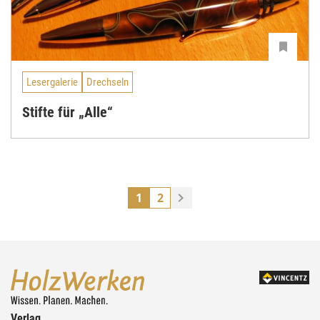
Lesergalerie
Drechseln
Stifte für „Alle“
1
2
Verlag