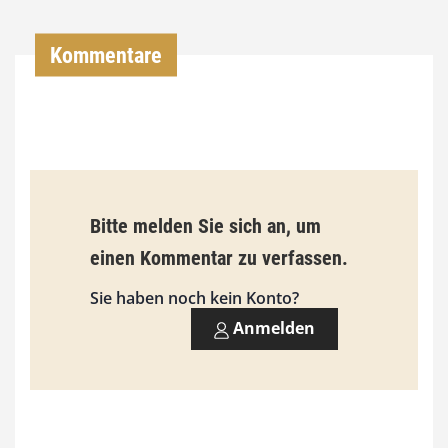
0
Kommentare
€
b
i
s
9
Bitte melden Sie sich an, um
3
einen Kommentar zu verfassen.
,
Sie haben noch kein Konto?
0
Anmelden
0
€