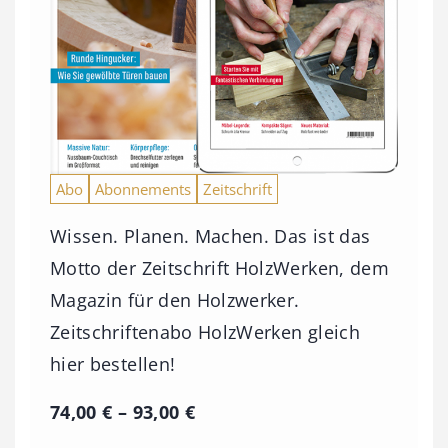
Abo
Abonnements
Zeitschrift
Wissen. Planen. Machen. Das ist das
Motto der Zeitschrift HolzWerken, dem
Magazin für den Holzwerker.
Zeitschriftenabo HolzWerken gleich
hier bestellen!
P
74,00
€
–
93,00
€
r