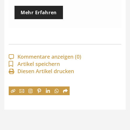
e
Mehr Erfahren
i
s
s
p
a
Kommentare anzeigen
(0)
n
Artikel speichern
Diesen Artikel drucken
n
e
:
7
4
,
0