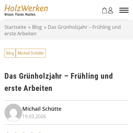
Z
u
m
I
Startseite
»
Blog
»
Das Grünholzjahr – Frühling und
n
erste Arbeiten
h
a
l
Blog
Michail Schütte
t
s
p
r
Das Grünholzjahr – Frühling und
i
erste Arbeiten
n
g
e
n
Michail Schütte
19.03.2026