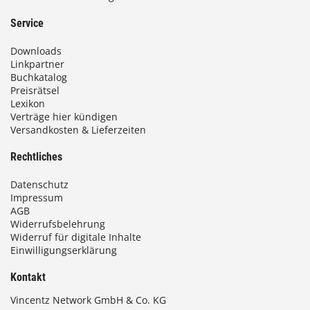
e
r
Service
e
Downloads
V
Linkpartner
a
Buchkatalog
r
Preisrätsel
i
Lexikon
a
Verträge hier kündigen
n
Versandkosten & Lieferzeiten
t
Rechtliches
e
n
Datenschutz
a
Impressum
u
AGB
f
Widerrufsbelehrung
.
Widerruf für digitale Inhalte
Einwilligungserklärung
D
i
Kontakt
e
O
Vincentz Network GmbH & Co. KG