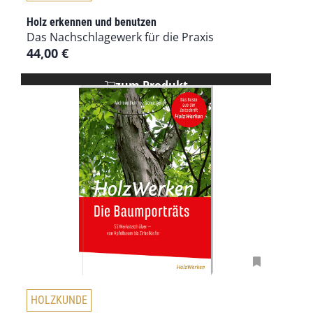
Holz erkennen und benutzen
Das Nachschlagewerk für die Praxis
44,00
€
zum Produkt
D
HOLZKUNDE
i