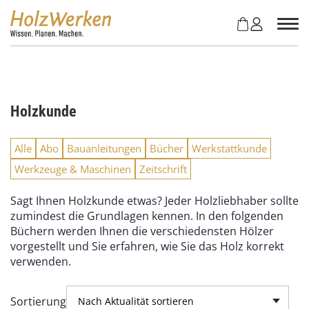
Z
u
m
I
n
h
a
Holzkunde
l
t
s
Alle
Abo
Bauanleitungen
Bücher
Werkstattkunde
p
Werkzeuge & Maschinen
Zeitschrift
r
i
Sagt Ihnen Holzkunde etwas? Jeder Holzliebhaber sollte
n
zumindest die Grundlagen kennen. In den folgenden
g
Büchern werden Ihnen die verschiedensten Hölzer
e
vorgestellt und Sie erfahren, wie Sie das Holz korrekt
n
verwenden.
Sortierung
Nach Aktualität sortieren