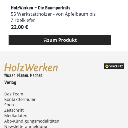
e
HolzWerken – Die Baumporträts
s
55 Werkstatthölzer - von Apfelbaum bis
e
Zirbelkiefer
s
22,00
€
P
r
zum Produkt
o
d
u
k
t
w
e
Verlag
i
s
Das Team
Kontaktformular
t
Shop
m
Zeitschrift
e
Mediadaten
h
Abo-Kündigungsmodalitäten
r
Newsletteranmeldung