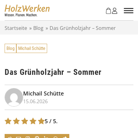
Z
u
m
I
Startseite
»
Blog
»
Das Grünholzjahr – Sommer
n
h
a
Blog
Michail Schütte
l
t
s
p
Das Grünholzjahr – Sommer
r
i
n
Michail Schütte
g
15.06.2026
e
n
5
/ 5.