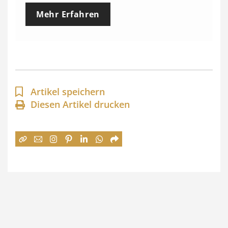
e
Mehr Erfahren
i
s
s
p
a
Artikel speichern
n
Diesen Artikel drucken
n
e
:
7
4
,
0