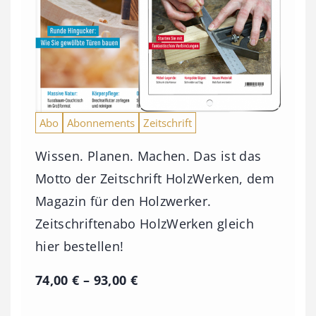
Abo
Abonnements
Zeitschrift
Wissen. Planen. Machen. Das ist das
Motto der Zeitschrift HolzWerken, dem
Magazin für den Holzwerker.
Zeitschriftenabo HolzWerken gleich
hier bestellen!
P
74,00
€
–
93,00
€
r