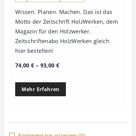
Wissen. Planen. Machen. Das ist das
Motto der Zeitschrift HolzWerken, dem
Magazin für den Holzwerker.
Zeitschriftenabo HolzWerken gleich
hier bestellen!
P
74,00
€
–
93,00
€
r
e
Mehr Erfahren
i
s
s
p
a
Kommentare anzeigen
(0)