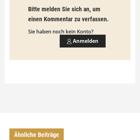
9
Bitte melden Sie sich an, um
3
einen Kommentar zu verfassen.
,
Sie haben noch kein Konto?
0
Anmelden
0
€
Ähnliche Beiträge