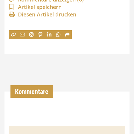
n
Artikel speichern
Diesen Artikel drucken
n
e
:
7
4
,
0
0
Kommentare
€
b
i
s