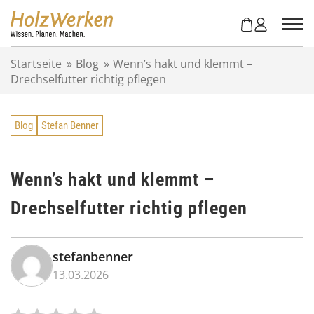
Z
u
m
I
Startseite
»
Blog
»
Wenn’s hakt und klemmt –
n
Drechselfutter richtig pflegen
h
a
l
Blog
Stefan Benner
t
s
p
r
Wenn’s hakt und klemmt –
i
Drechselfutter richtig pflegen
n
g
e
n
stefanbenner
13.03.2026