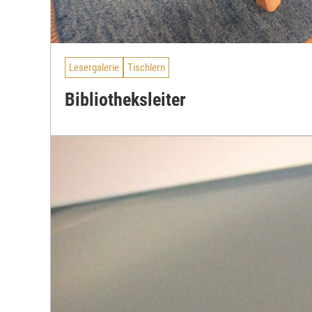
Lesergalerie
Tischlern
Bibliotheksleiter