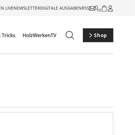
N LIVE
NEWSLETTER
DIGITALE AUSGABEN
RSS
 Tricks
HolzWerkenTV
Shop