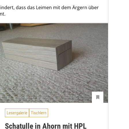
hindert, dass das Leimen mit dem Ärgern über
nt.
Lesergalerie
Tischlern
Schatulle in Ahorn mit HPL