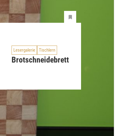
Lesergalerie
Tischlern
Brotschneidebrett