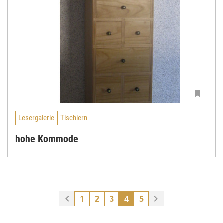
Lesergalerie
Tischlern
hohe Kommode
1
2
3
4
5