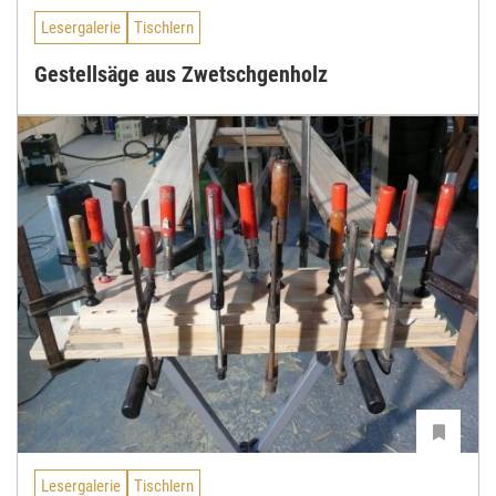
Lesergalerie
Tischlern
Gestellsäge aus Zwetschgenholz
Lesergalerie
Tischlern