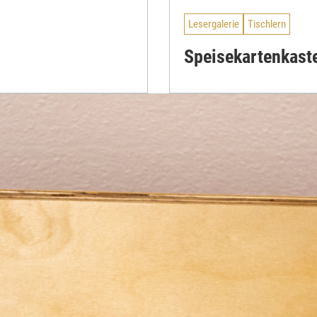
Lesergalerie
Tischlern
Speisekartenkast