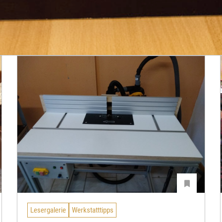
Lesergalerie
Werkstatttipps