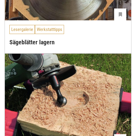
Lesergalerie
Werkstatttipps
Sägeblätter lagern