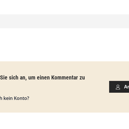
,
0
0
€
b
i
s
 Sie sich an, um einen Kommentar zu
9
A
3
h kein Konto?
,
0
0