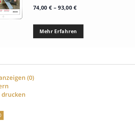
P
74,00
€
–
93,00
€
r
e
Mehr Erfahren
i
s
s
p
a
anzeigen
(0)
n
ern
l drucken
n
e
:
7
4