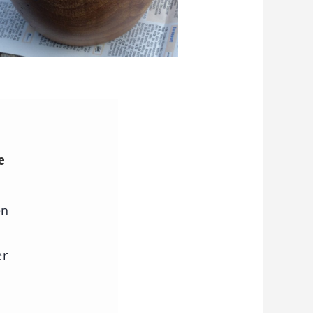
e
en
er