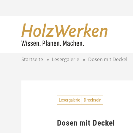
Z
u
m
I
n
h
a
l
t
Startseite
»
Lesergalerie
»
Dosen mit Deckel
s
p
r
i
n
g
Lesergalerie
Drechseln
e
n
Dosen mit Deckel