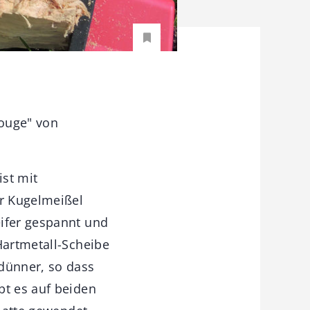
Gouge" von
ist mit
r Kugelmeißel
eifer gespannt und
Hartmetall-Scheibe
dünner, so dass
bt es auf beiden