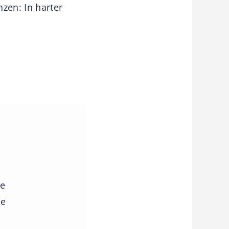
zen: In harter
ie
ie