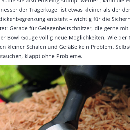
 Sollte sie also einseitig stumpf werden, kann die 
esser der Trägerkugel ist etwas kleiner als der de
dickenbegrenzung entsteht – wichtig für die Sicherh
tet: Gerade für Gelegenheitschnitzer, die gerne mi
 der Bowl Gouge völlig neue Möglichkeiten. Wie der
en kleiner Schalen und Gefäße kein Problem. Selbs
utauchen, klappt ohne Probleme.