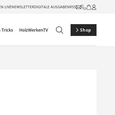
N LIVE
NEWSLETTER
DIGITALE AUSGABEN
RSS
 Tricks
HolzWerkenTV
Shop