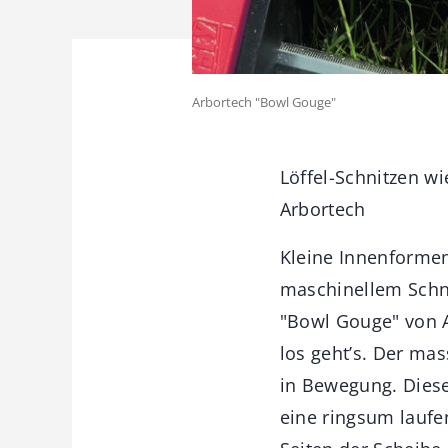
Arbortech "Bowl Gouge"
Löffel-Schnitzen w
Arbortech
Kleine Innenformen 
maschinellem Schni
"Bowl Gouge" von A
los geht’s. Der ma
in Bewegung. Dies
eine ringsum laufe