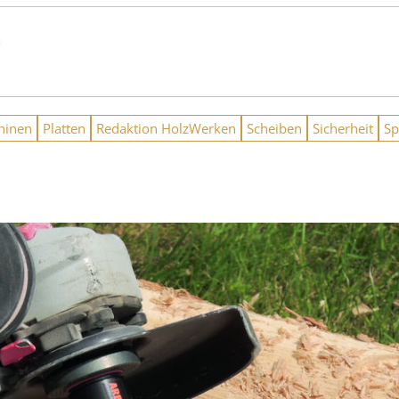
n
hinen
Platten
Redaktion HolzWerken
Scheiben
Sicherheit
S