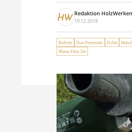
Redaktion HolzWerke
19.12.2018
Bohrer
Durchmesser
Eiche
Masc
Www.Fein.De