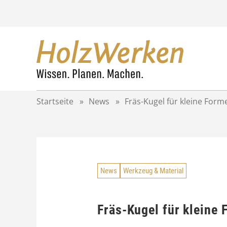
Z
u
m
I
n
h
a
l
t
Startseite
»
News
»
Fräs-Kugel für kleine Form
s
p
r
i
n
g
News
Werkzeug & Material
e
n
Fräs-Kugel für kleine