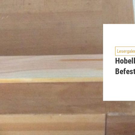
Lesergale
Hobel
Befes