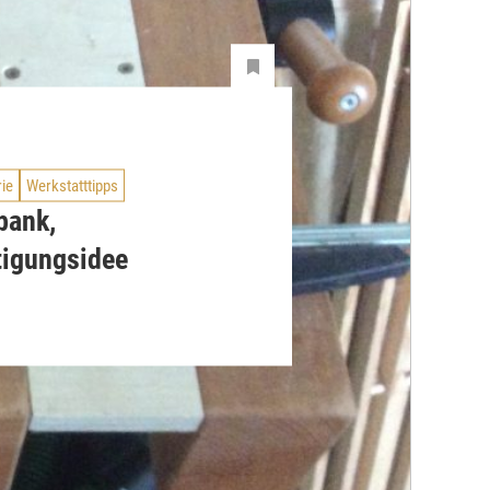
rie
Werkstatttipps
bank,
tigungsidee