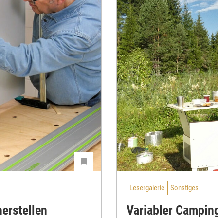
Lesergalerie
Sonstiges
erstellen
Variabler Campin