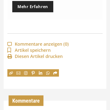
e
Mehr Erfahren
i
s
s
p
a
Kommentare anzeigen
(0)
n
Artikel speichern
Diesen Artikel drucken
n
e
:
7
4
,
Kommentare
0