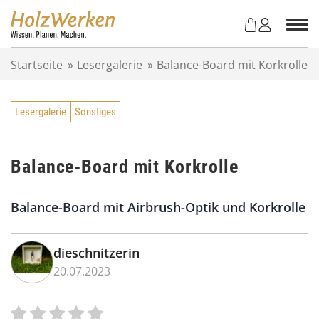
Z
u
m
I
Startseite
»
Lesergalerie
»
Balance-Board mit Korkrolle
n
h
a
Lesergalerie
Sonstiges
l
t
s
p
Balance-Board mit Korkrolle
r
i
Balance-Board mit Airbrush-Optik und Korkrolle
n
g
e
dieschnitzerin
n
20.07.2023