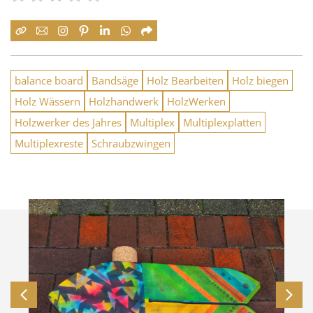
balance board
Bandsäge
Holz Bearbeiten
Holz biegen
Holz Wässern
Holzhandwerk
HolzWerken
Holzwerker des Jahres
Multiplex
Multiplexplatten
Multiplexreste
Schraubzwingen