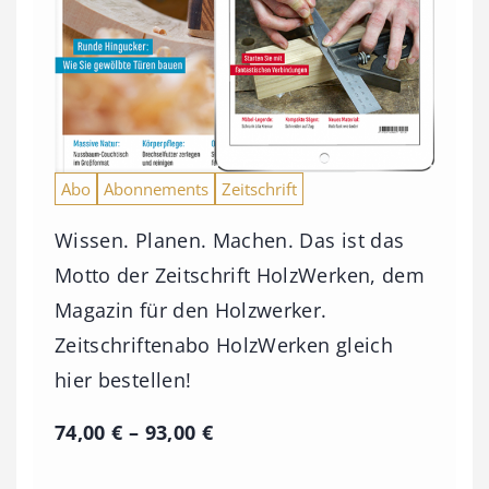
Abo
Abonnements
Zeitschrift
Wissen. Planen. Machen. Das ist das
Motto der Zeitschrift HolzWerken, dem
Magazin für den Holzwerker.
Zeitschriftenabo HolzWerken gleich
hier bestellen!
P
74,00
€
–
93,00
€
r