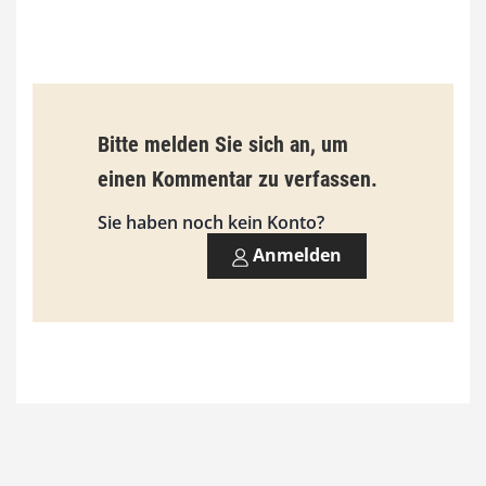
0
€
b
Bitte melden Sie sich an, um
i
einen Kommentar zu verfassen.
s
9
Sie haben noch kein Konto?
3
Anmelden
,
0
0
€