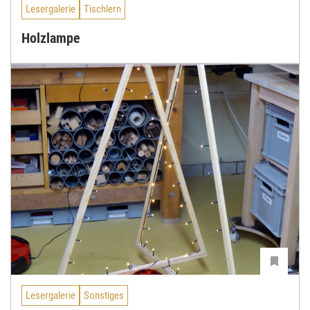
Lesergalerie
Tischlern
Holzlampe
Lesergalerie
Sonstiges