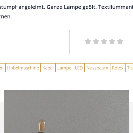
stumpf angeleimt. Ganze Lampe geölt. Textilummante
umen.
en
Hobelmaschine
Kabel
Lampe
LED
Nussbaum
Rotex
Ti