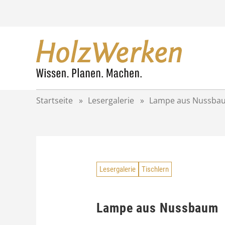
Z
u
m
I
n
h
a
l
t
Startseite
»
Lesergalerie
»
Lampe aus Nussba
s
p
r
i
n
g
Lesergalerie
Tischlern
e
n
Lampe aus Nussbaum