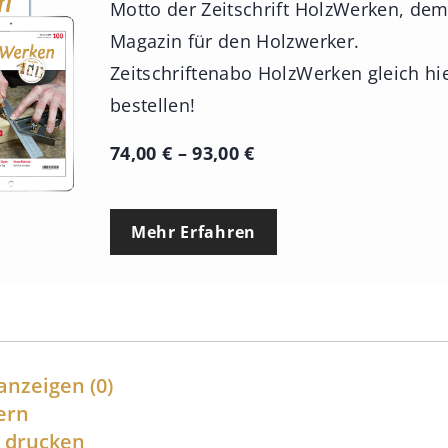
Motto der Zeitschrift HolzWerken, de
Magazin für den Holzwerker.
Zeitschriftenabo HolzWerken gleich hi
bestellen!
P
74,00
€
–
93,00
€
r
e
Mehr Erfahren
i
s
s
p
a
anzeigen
(0)
n
ern
l drucken
n