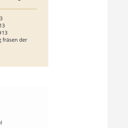
3
13
#13
g fräsen der
l