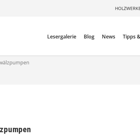
HOLZWERKE
Lesergalerie
Blog
News
Tipps &
mwälzpumpen
lzpumpen