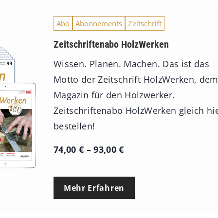
Abo
Abonnements
Zeitschrift
Zeitschriftenabo HolzWerken
Wissen. Planen. Machen. Das ist das
Motto der Zeitschrift HolzWerken, de
Magazin für den Holzwerker.
Zeitschriftenabo HolzWerken gleich hi
bestellen!
P
74,00
€
–
93,00
€
r
e
Mehr Erfahren
i
s