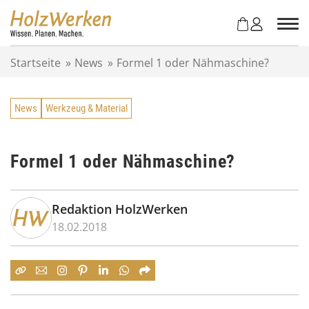
Z
u
m
I
Startseite
»
News
»
Formel 1 oder Nähmaschine?
n
h
a
News
Werkzeug & Material
l
t
s
p
Formel 1 oder Nähmaschine?
r
i
n
Redaktion HolzWerken
g
18.02.2018
e
n