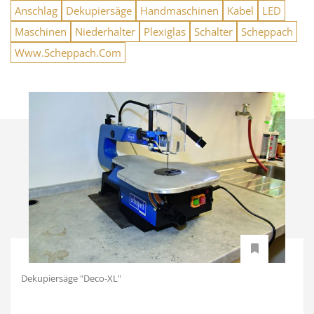
Anschlag
Dekupiersäge
Handmaschinen
Kabel
LED
Maschinen
Niederhalter
Plexiglas
Schalter
Scheppach
Www.Scheppach.Com
Dekupiersäge "Deco-XL"