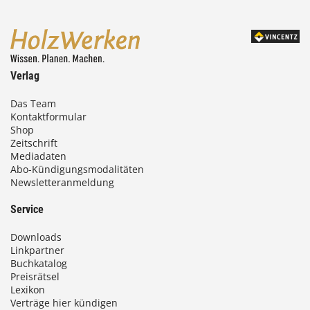
,
0
0
Verlag
€
Das Team
Kontaktformular
b
Shop
i
Zeitschrift
Mediadaten
s
Abo-Kündigungsmodalitäten
Newsletteranmeldung
9
3
Service
,
Downloads
0
Linkpartner
Buchkatalog
0
Preisrätsel
Lexikon
Verträge hier kündigen