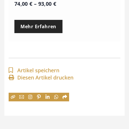
P
74,00
€
–
93,00
€
r
e
Mehr Erfahren
i
s
s
p
a
Artikel speichern
n
Diesen Artikel drucken
n
e
:
7
4