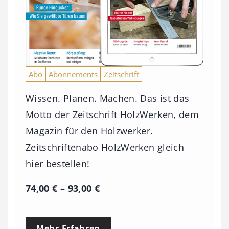
Abo
Abonnements
Zeitschrift
Wissen. Planen. Machen. Das ist das
Motto der Zeitschrift HolzWerken, dem
Magazin für den Holzwerker.
Zeitschriftenabo HolzWerken gleich
hier bestellen!
P
74,00
€
–
93,00
€
r
e
Mehr Erfahren