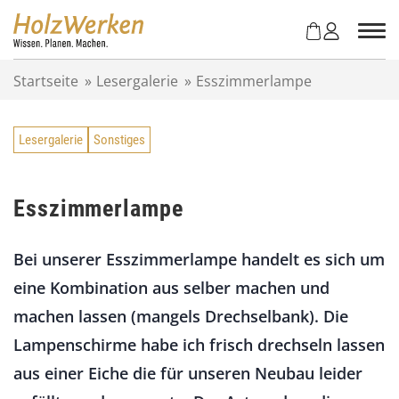
Z
u
m
I
Startseite
»
Lesergalerie
»
Esszimmerlampe
n
h
a
Lesergalerie
Sonstiges
l
t
s
p
Esszimmerlampe
r
i
Bei unserer Esszimmerlampe handelt es sich um
n
g
eine Kombination aus selber machen und
e
machen lassen (mangels Drechselbank). Die
n
Lampenschirme habe ich frisch drechseln lassen
aus einer Eiche die für unseren Neubau leider