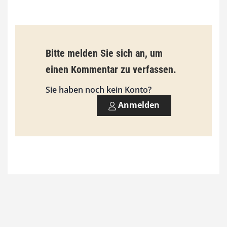
€
b
Bitte melden Sie sich an, um
i
einen Kommentar zu verfassen.
s
9
Sie haben noch kein Konto?
3
Anmelden
,
0
0
€