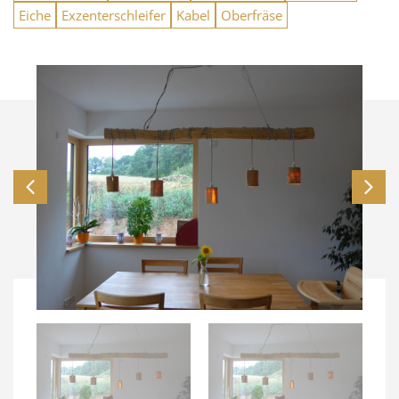
Eiche
Exzenterschleifer
Kabel
Oberfräse