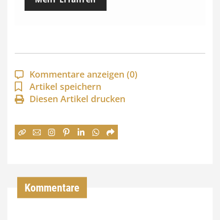
i
s
s
p
a
Kommentare anzeigen
(0)
n
Artikel speichern
Diesen Artikel drucken
n
e
:
7
4
,
Kommentare
0
0