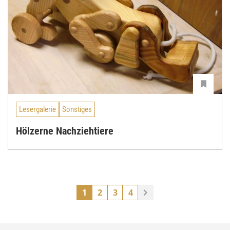
Lesergalerie
Sonstiges
Hölzerne Nachziehtiere
1
2
3
4