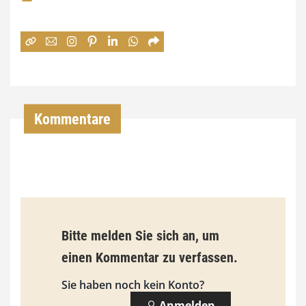
e
:
7
4
,
Kommentare
0
0
€
b
Bitte melden Sie sich an, um
i
einen Kommentar zu verfassen.
s
9
Sie haben noch kein Konto?
3
Anmelden