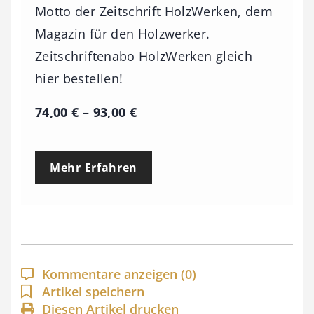
Motto der Zeitschrift HolzWerken, dem
Magazin für den Holzwerker.
Zeitschriftenabo HolzWerken gleich
hier bestellen!
P
74,00
€
–
93,00
€
r
e
Mehr Erfahren
i
s
s
p
a
Kommentare anzeigen
(0)
n
Artikel speichern
Diesen Artikel drucken
n