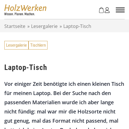
Z
u
m
I
Startseite
»
Lesergalerie
»
Laptop-Tisch
n
h
a
Lesergalerie
Tischlern
l
t
s
p
Laptop-Tisch
r
i
Vor einiger Zeit benötigte ich einen kleinen Tisch
n
g
für meinen Laptop. Bei der Suche nach den
e
passenden Materialien wurde ich aber lange
n
nicht fündig: mal war mir die Holzsorte nicht
gut genug, mal das Format nicht passend, mal