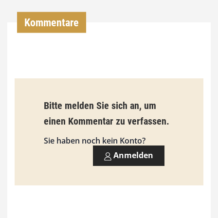
,
Kommentare
0
0
€
b
Bitte melden Sie sich an, um
i
einen Kommentar zu verfassen.
s
9
Sie haben noch kein Konto?
3
Anmelden
,
0
0