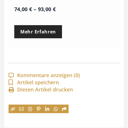
P
74,00
€
–
93,00
€
r
e
Mehr Erfahren
i
s
s
p
a
Kommentare anzeigen
(0)
n
Artikel speichern
Diesen Artikel drucken
n
e
:
7
4