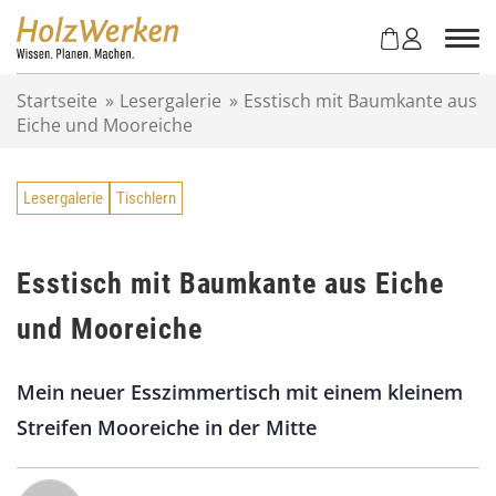
Z
u
m
I
Startseite
»
Lesergalerie
»
Esstisch mit Baumkante aus
n
Eiche und Mooreiche
h
a
l
Lesergalerie
Tischlern
t
s
p
r
Esstisch mit Baumkante aus Eiche
i
und Mooreiche
n
g
e
Mein neuer Esszimmertisch mit einem kleinem
n
Streifen Mooreiche in der Mitte