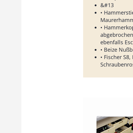
&#13
• Hammerstie
Maurerhamm
• Hammerkopf
abgebrochene
ebenfalls E
• Beize Nuß
• Fischer S8,
Schraubenro