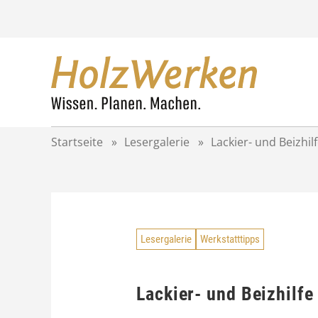
Z
u
m
I
n
h
a
l
t
Startseite
»
Lesergalerie
»
Lackier- und Beizhil
s
p
r
i
n
g
Lesergalerie
Werkstatttipps
e
n
Lackier- und Beizhilfe