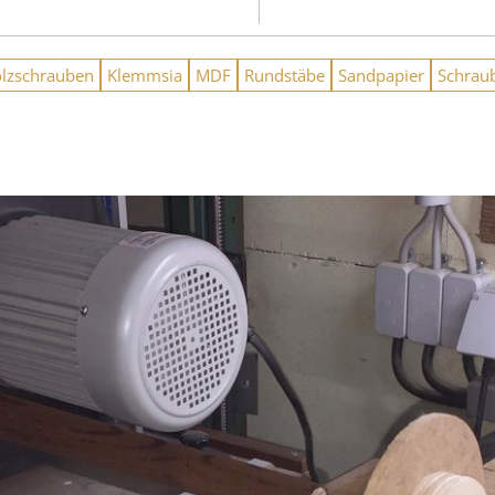
lzschrauben
Klemmsia
MDF
Rundstäbe
Sandpapier
Schrau