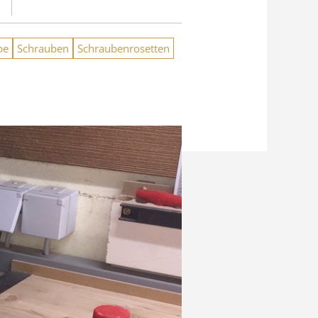
be
Schrauben
Schraubenrosetten