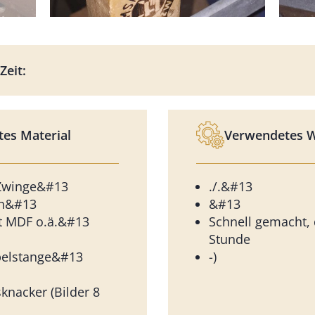
Zeit:
es Material
Verwendetes 
Zwinge&#13
./.&#13
en&#13
&#13
st MDF o.ä.&#13
Schnell gemacht, 
Stunde
elstange&#13
-)
knacker (Bilder 8