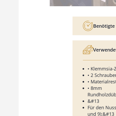
Benötigte 
Verwendet
• Klemmsia-
• 2 Schraub
• Materialre
• 8mm
Rundholzdüb
&#13
Für den Nuss
und 9):&#13