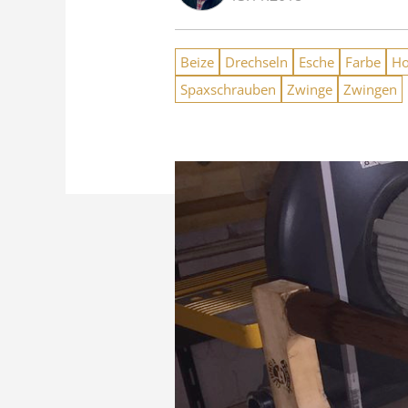
Beize
Drechseln
Esche
Farbe
Ho
Spaxschrauben
Zwinge
Zwingen