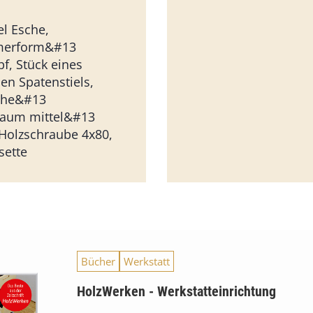
l Esche,
erform&#13
, Stück eines
n Spatenstiels,
sche&#13
baum mittel&#13
 Holzschraube 4x80,
sette
Bücher
Werkstatt
HolzWerken - Werkstatteinrichtung