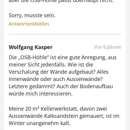
s
Sorry, musste sein.
9
Antworten
Melden
3
,
0
Wolfgang Kasper
Vor 6 Jahren
0
Die „OSB-Höhle“ ist eine gute Anregung, aus
meiner Sicht jedenfalls. Wie ist die
Verschalung der Wände aufgebaut? Alles
€
Innenwände oder auch Aussenwände?
Letztere gedämmt? Auch der Bodenaufbau
würde mich interessieren.
Meine 20 m² Kellerwerkstatt, davon zwei
Aussenwände Kalksandstein gemauert, ist im
Winter unangenehm kalt.