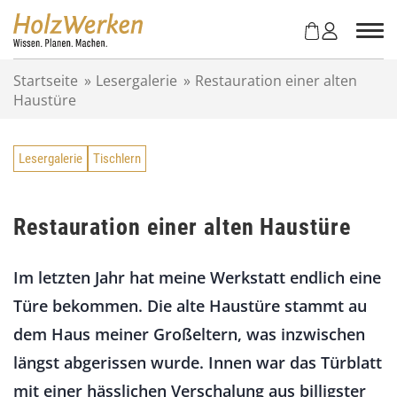
Z
u
m
I
Startseite
»
Lesergalerie
»
Restauration einer alten
n
Haustüre
h
a
l
Lesergalerie
Tischlern
t
s
p
r
Restauration einer alten Haustüre
i
n
Im letzten Jahr hat meine Werkstatt endlich eine
g
e
Türe bekommen. Die alte Haustüre stammt au
n
dem Haus meiner Großeltern, was inzwischen
längst abgerissen wurde. Innen war das Türblatt
mit einer hässlichen Verschalung aus billigster