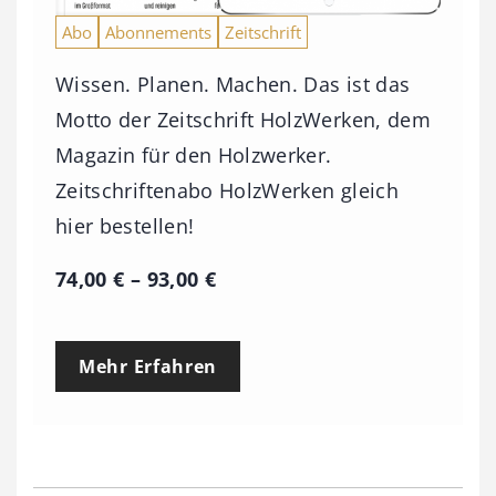
Abo
Abonnements
Zeitschrift
Wissen. Planen. Machen. Das ist das
Motto der Zeitschrift HolzWerken, dem
Magazin für den Holzwerker.
Zeitschriftenabo HolzWerken gleich
hier bestellen!
P
74,00
€
–
93,00
€
r
e
Mehr Erfahren
i
s
s
p