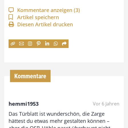
a
Kommentare anzeigen
(3)
n
Artikel speichern
Diesen Artikel drucken
n
e
:
7
4
,
Kommentare
0
0
hemmi1953
Vor 6 Jahren
€
Das Türblatt ist wunderschön, die Zarge
b
hättest du etwas mehr gestalten können –
i
aber die OSB-Höhle passt überhaupt nicht.