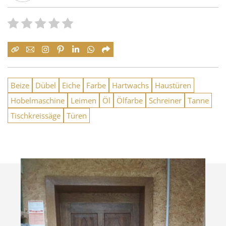
Beize
Dübel
Eiche
Farbe
Hartwachs
Haustüren
Hobelmaschine
Leimen
Öl
Ölfarbe
Schreiner
Tanne
Tischkreissäge
Türen