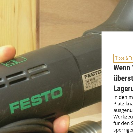
Tipps & Tr
Wenn 
überst
Lager
In den m
Platz k
ausgenut
Werkzeu
für den 
sperrige