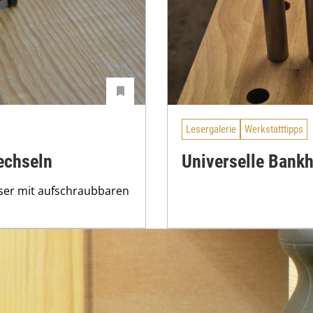
Lesergalerie
Werkstatttipps
echseln
Universelle Bank
räser mit aufschraubbaren