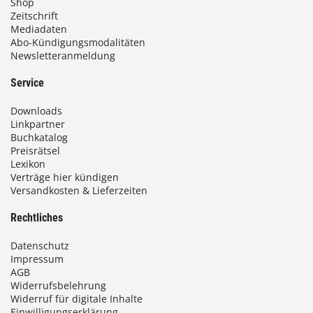
Shop
i
Zeitschrift
Mediadaten
s
Abo-Kündigungsmodalitäten
Newsletteranmeldung
9
3
Service
,
Downloads
0
Linkpartner
Buchkatalog
0
Preisrätsel
Lexikon
Verträge hier kündigen
Versandkosten & Lieferzeiten
€
Rechtliches
Datenschutz
Impressum
AGB
Widerrufsbelehrung
Widerruf für digitale Inhalte
Einwilligungserklärung