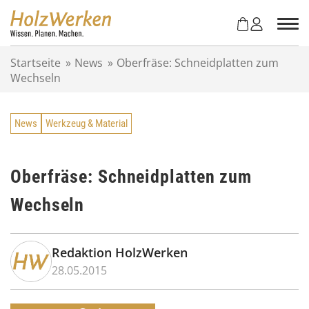
Z
u
m
I
Startseite
»
News
»
Oberfräse: Schneidplatten zum
n
Wechseln
h
a
l
News
Werkzeug & Material
t
s
p
r
Oberfräse: Schneidplatten zum
i
Wechseln
n
g
e
n
Redaktion HolzWerken
28.05.2015