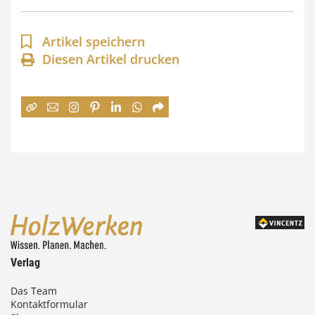
p
a
Artikel speichern
n
Diesen Artikel drucken
n
e
:
7
4
,
0
0
Verlag
€
Das Team
Kontaktformular
b