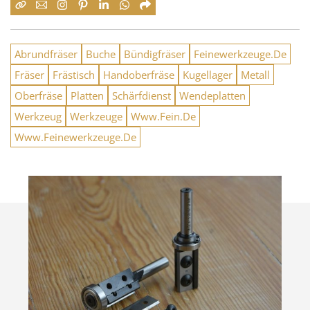
Abrundfräser
Buche
Bündigfräser
Feinewerkzeuge.De
Fräser
Frästisch
Handoberfräse
Kugellager
Metall
Oberfräse
Platten
Schärfdienst
Wendeplatten
Werkzeug
Werkzeuge
Www.Fein.De
Www.Feinewerkzeuge.De