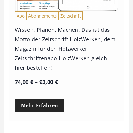
Abo
Abonnements
Zeitschrift
Wissen. Planen. Machen. Das ist das
Motto der Zeitschrift HolzWerken, dem
Magazin für den Holzwerker.
Zeitschriftenabo HolzWerken gleich
hier bestellen!
P
74,00
€
–
93,00
€
r
e
Mehr Erfahren
i
s
s