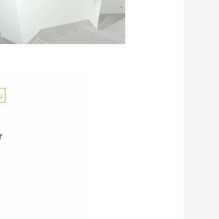
u
r
.