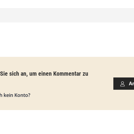
,
0
0
€
b
i
s
 Sie sich an, um einen Kommentar zu
9
A
3
h kein Konto?
,
0
0