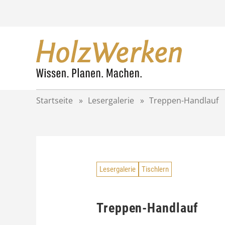
Z
u
m
I
n
h
a
l
t
Startseite
»
Lesergalerie
»
Treppen-Handlauf
s
p
r
i
n
g
Lesergalerie
Tischlern
e
n
Treppen-Handlauf