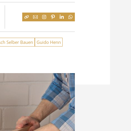
sch Selber Bauen
Guido Henn