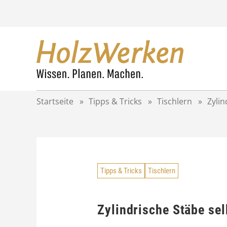
Z
u
m
I
n
h
a
l
t
Startseite
»
Tipps & Tricks
»
Tischlern
»
Zylin
s
p
r
i
n
g
Tipps & Tricks
Tischlern
e
n
Zylindrische Stäbe sel