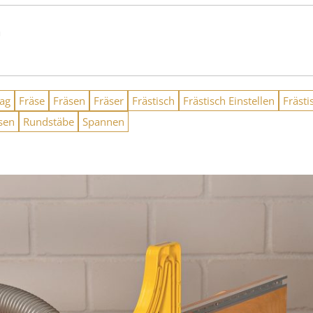
n
lag
Fräse
Fräsen
Fräser
Frästisch
Frästisch Einstellen
Frästi
sen
Rundstäbe
Spannen