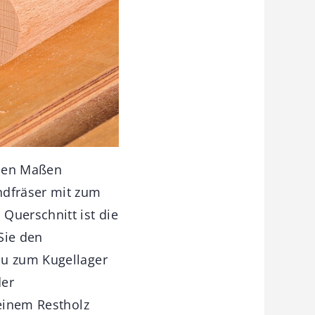
chen Maßen
ndfräser mit zum
Querschnitt ist die
Sie den
au zum Kugellager
der
 einem Restholz