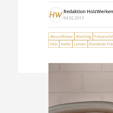
Redaktion HolzWerke
04.02.2013
Abrundfräser
Anschlag
Fräsansch
Holz
Kiefer
Leisten
Rundstab Frä