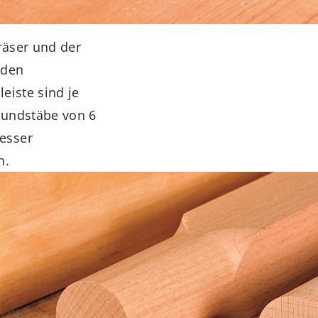
räser und der
nden
eiste sind je
Rundstäbe von 6
esser
h.