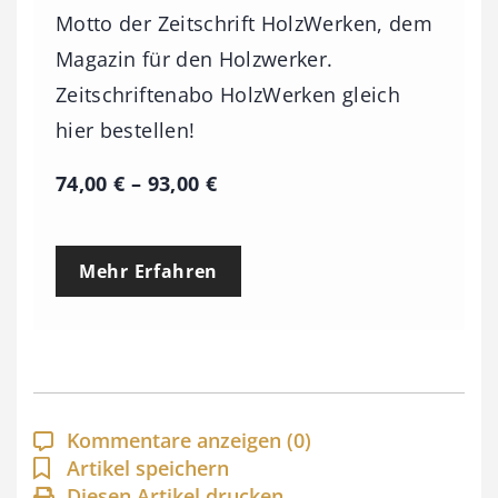
Motto der Zeitschrift HolzWerken, dem
Magazin für den Holzwerker.
Zeitschriftenabo HolzWerken gleich
hier bestellen!
P
74,00
€
–
93,00
€
r
e
Mehr Erfahren
i
s
s
p
a
Kommentare anzeigen
(0)
n
Artikel speichern
Diesen Artikel drucken