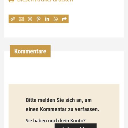
n
e
:
7
4
,
Kommentare
0
0
€
b
Bitte melden Sie sich an, um
i
einen Kommentar zu verfassen.
s
9
Sie haben noch kein Konto?