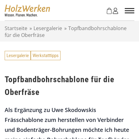
Z
u
m
I
Startseite
»
Lesergalerie
»
Topfbandbohrschablone
n
für die Oberfräse
h
a
l
Lesergalerie
Werkstatttipps
t
s
p
r
Topfbandbohrschablone für die
i
Oberfräse
n
g
e
Als Ergänzung zu Uwe Skodowskis
n
Frässchablone zum herstellen von Verbinder
und Bodenträger-Bohrungen möchte ich heute