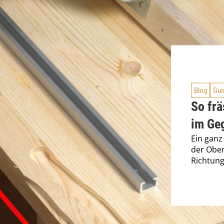
Blog
Gui
So frä
im Ge
Ein ganz 
der Ober
Richtung