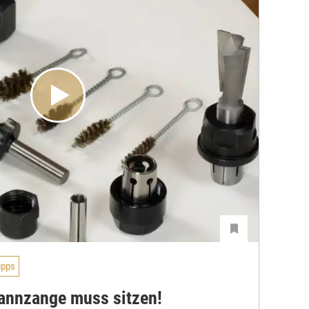
ipps
pannzange muss sitzen!