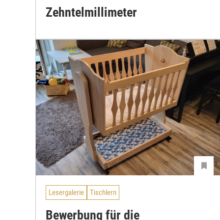
Zehntelmillimeter
Lesergalerie
Tischlern
Bewerbung für die