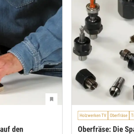
Holzwerken TV
Oberfräse
T
 auf den
Oberfräse: Die S