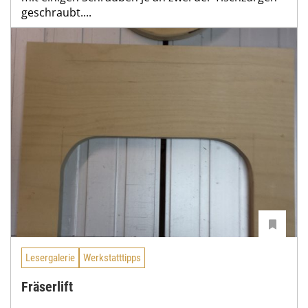
geschraubt....
Lesergalerie
Werkstatttipps
Fräserlift