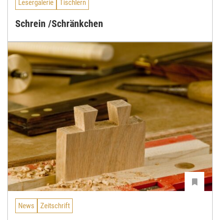
Lesergalerie
Tischlern
Schrein /Schränkchen
News
Zeitschrift