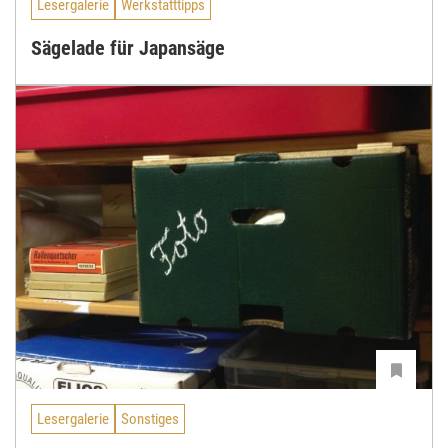
Lesergalerie
Werkstatttipps
Sägelade für Japansäge
Lesergalerie
Sonstiges