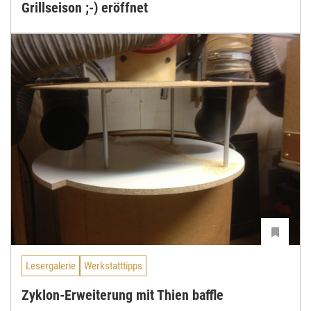
Grillseison ;-) eröffnet
Lesergalerie
Werkstatttipps
Zyklon-Erweiterung mit Thien baffle