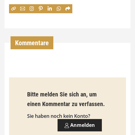
:
7
4
,
Kommentare
0
0
€
b
Bitte melden Sie sich an, um
i
einen Kommentar zu verfassen.
s
9
Sie haben noch kein Konto?
3
Anmelden
,