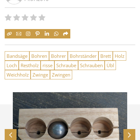
Bandsäge
Bohren
Bohrer
Bohrständer
Brett
Holz
Loch
Restholz
risse
Schraube
Schrauben
Übl
Weichholz
Zwinge
Zwingen