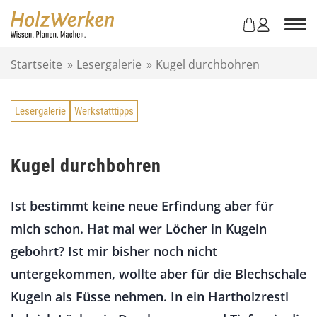
Z
u
m
I
Startseite
»
Lesergalerie
»
Kugel durchbohren
n
h
a
Lesergalerie
Werkstatttipps
l
t
s
p
Kugel durchbohren
r
i
Ist bestimmt keine neue Erfindung aber für
n
g
mich schon. Hat mal wer Löcher in Kugeln
e
gebohrt? Ist mir bisher noch nicht
n
untergekommen, wollte aber für die Blechschale
Kugeln als Füsse nehmen. In ein Hartholzrestl