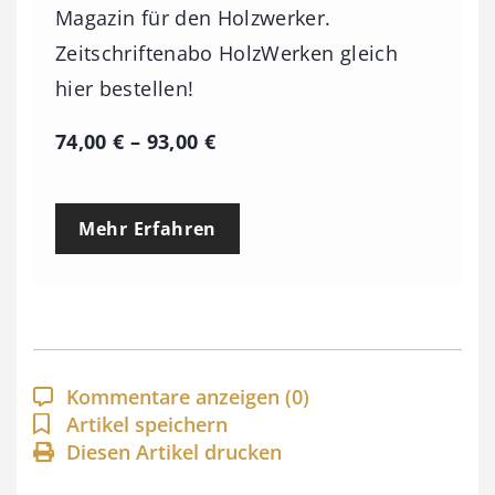
Magazin für den Holzwerker.
Zeitschriftenabo HolzWerken gleich
hier bestellen!
P
74,00
€
–
93,00
€
r
e
Mehr Erfahren
i
s
s
p
a
Kommentare anzeigen
(0)
n
Artikel speichern
Diesen Artikel drucken
n
e