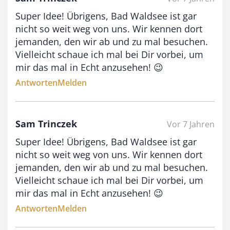
€
Super Idee! Übrigens, Bad Waldsee ist gar
b
nicht so weit weg von uns. Wir kennen dort
i
jemanden, den wir ab und zu mal besuchen.
Vielleicht schaue ich mal bei Dir vorbei, um
s
mir das mal in Echt anzusehen! 😉
9
Antworten
Melden
3
,
0
Sam Trinczek
Vor 7 Jahren
0
Super Idee! Übrigens, Bad Waldsee ist gar
nicht so weit weg von uns. Wir kennen dort
jemanden, den wir ab und zu mal besuchen.
€
Vielleicht schaue ich mal bei Dir vorbei, um
mir das mal in Echt anzusehen! 😉
Antworten
Melden