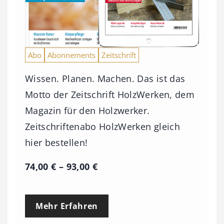
Abo
Abonnements
Zeitschrift
Wissen. Planen. Machen. Das ist das
Motto der Zeitschrift HolzWerken, dem
Magazin für den Holzwerker.
Zeitschriftenabo HolzWerken gleich
hier bestellen!
P
74,00
€
–
93,00
€
r
e
Mehr Erfahren
i