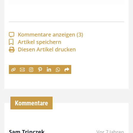
s
s
p
a
Kommentare anzeigen
(3)
n
Artikel speichern
Diesen Artikel drucken
n
e
:
7
4
,
Kommentare
0
0
Sam Trinczek
Vor 7 Jahren