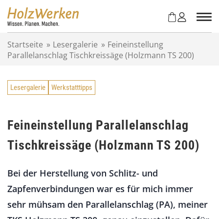
Z
u
m
I
Startseite
»
Lesergalerie
»
Feineinstellung
n
Parallelanschlag Tischkreissäge (Holzmann TS 200)
h
a
l
Lesergalerie
Werkstatttipps
t
s
p
r
Feineinstellung Parallelanschlag
i
Tischkreissäge (Holzmann TS 200)
n
g
e
Bei der Herstellung von Schlitz- und
n
Zapfenverbindungen war es für mich immer
sehr mühsam den Parallelanschlag (PA), meiner