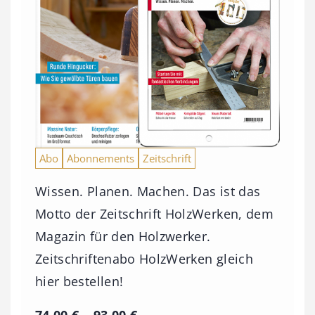
Abo
Abonnements
Zeitschrift
Wissen. Planen. Machen. Das ist das
Motto der Zeitschrift HolzWerken, dem
Magazin für den Holzwerker.
Zeitschriftenabo HolzWerken gleich
hier bestellen!
P
74,00
€
–
93,00
€