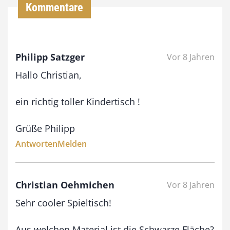
Kommentare
0
0
Philipp Satzger
Vor 8 Jahren
€
Hallo Christian,
b
i
ein richtig toller Kindertisch !
s
Grüße Philipp
9
Antworten
Melden
3
,
0
Christian Oehmichen
Vor 8 Jahren
0
Sehr cooler Spieltisch!
Aus welchen Material ist die Schwarze Fläche?
€