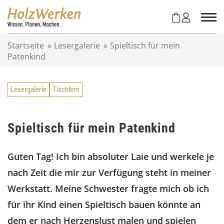
Z
u
m
I
Startseite
»
Lesergalerie
»
Spieltisch für mein
n
Patenkind
h
a
l
Lesergalerie
Tischlern
t
s
p
r
Spieltisch für mein Patenkind
i
n
Guten Tag! Ich bin absoluter Laie und werkele je
g
e
nach Zeit die mir zur Verfügung steht in meiner
n
Werkstatt. Meine Schwester fragte mich ob ich
für ihr Kind einen Spieltisch bauen könnte an
dem er nach Herzenslust malen und spielen