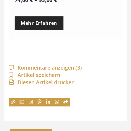
r
e
Mehr Erfahren
i
s
s
p
a
Kommentare anzeigen
(3)
n
Artikel speichern
Diesen Artikel drucken
n
e
:
7
4
,