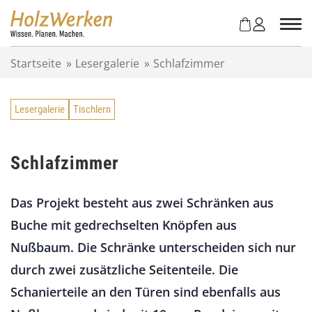
Z
u
m
I
Startseite
»
Lesergalerie
»
Schlafzimmer
n
h
a
Lesergalerie
Tischlern
l
t
s
p
Schlafzimmer
r
i
Das Projekt besteht aus zwei Schränken aus
n
g
Buche mit gedrechselten Knöpfen aus
e
Nußbaum. Die Schränke unterscheiden sich nur
n
durch zwei zusätzliche Seitenteile. Die
Schanierteile an den Türen sind ebenfalls aus