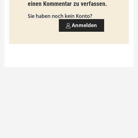
einen Kommentar zu verfassen.
s
9
Sie haben noch kein Konto?
3
Anmelden
,
0
0
€