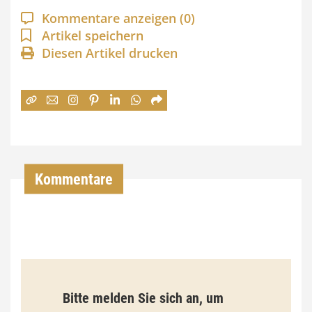
a
Kommentare anzeigen
(0)
n
Artikel speichern
Diesen Artikel drucken
n
e
:
7
4
,
Kommentare
0
0
€
b
Bitte melden Sie sich an, um
i