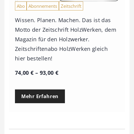
Abo
Abonnements
Zeitschrift
Wissen. Planen. Machen. Das ist das
Motto der Zeitschrift HolzWerken, dem
Magazin für den Holzwerker.
Zeitschriftenabo HolzWerken gleich
hier bestellen!
P
74,00
€
–
93,00
€
r
e
Mehr Erfahren
i
s
s
p