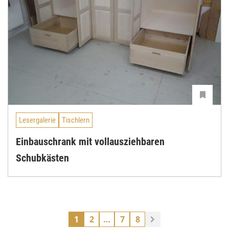
Lesergalerie
Tischlern
Einbauschrank mit vollausziehbaren
Schubkästen
1
2
…
7
8