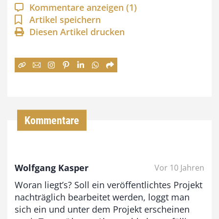
a
Kommentare anzeigen
(1)
n
Artikel speichern
Diesen Artikel drucken
n
e
:
7
4
,
Kommentare
0
0
Wolfgang Kasper
Vor 10 Jahren
€
Woran liegt’s? Soll ein veröffentlichtes Projekt
b
nachträglich bearbeitet werden, loggt man
i
sich ein und unter dem Projekt erscheinen