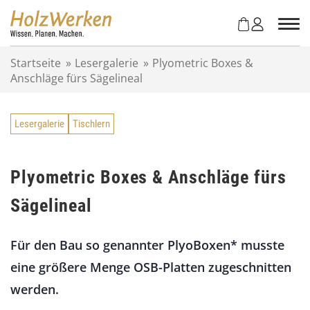
Z
u
m
I
Startseite
»
Lesergalerie
»
Plyometric Boxes &
n
Anschläge fürs Sägelineal
h
a
l
Lesergalerie
Tischlern
t
s
p
r
Plyometric Boxes & Anschläge fürs
i
Sägelineal
n
g
e
Für den Bau so genannter PlyoBoxen* musste
n
eine größere Menge OSB-Platten zugeschnitten
werden.