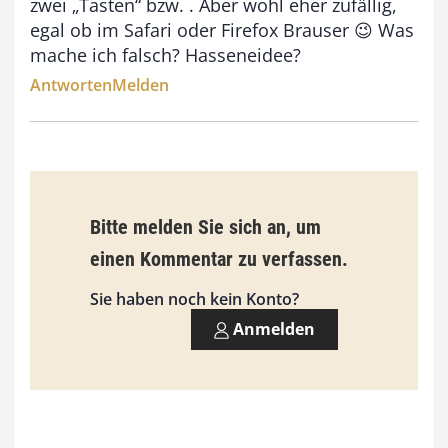
zwei „Tasten“
bzw.
. Aber wohl eher zufällig,
s
egal ob im Safari oder Firefox Brauser 😉 Was
9
mache ich falsch? Hasseneidee?
3
Antworten
Melden
,
0
0
Bitte melden Sie sich an, um
€
einen Kommentar zu verfassen.
Sie haben noch kein Konto?
Anmelden