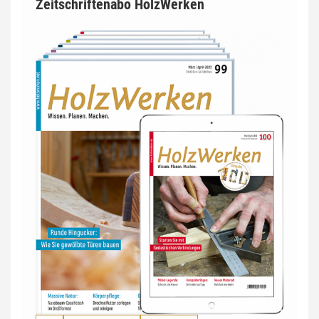
Zeitschriftenabo HolzWerken