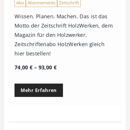
Abo
Abonnements
Zeitschrift
Wissen. Planen. Machen. Das ist das
Motto der Zeitschrift HolzWerken, dem
Magazin für den Holzwerker.
Zeitschriftenabo HolzWerken gleich
hier bestellen!
P
74,00
€
–
93,00
€
r
e
Mehr Erfahren
i
s
s
p